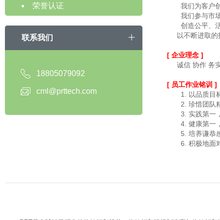
荣誉认证
我们为客户创造
我们参与市场需
创造公平、活
以不断进取的技
联系我们
[ 企业理念 ]
诚信 协作 务实
18805079092
[ 员工作业铭训 ]
cml@prttech.com
1. 以品质目
2. 珍惜团队
3. 实践第一
4. 健康第一
5. 培养谦恭
6. 积极地面