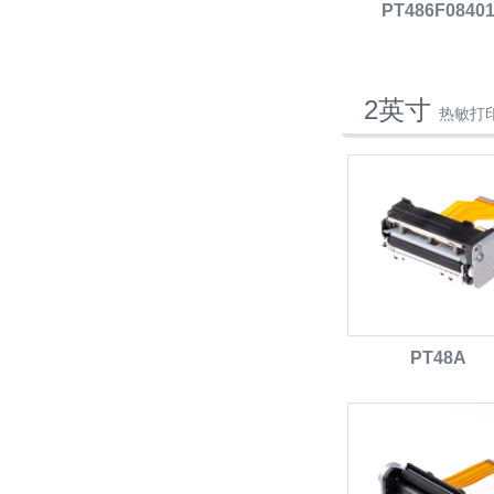
PT486F0840
2英寸
热敏打
PT48A