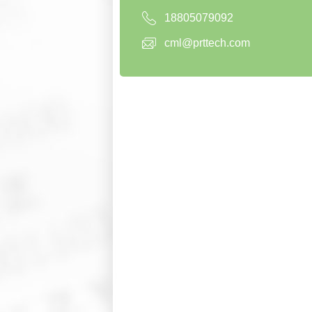
18805079092
cml@prttech.com